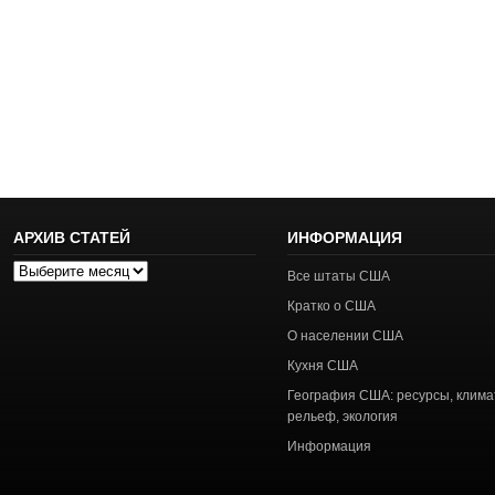
АРХИВ СТАТЕЙ
ИНФОРМАЦИЯ
Архив
Все штаты США
статей
Кратко о США
О населении США
Кухня США
География США: ресурсы, клима
рельеф, экология
Информация