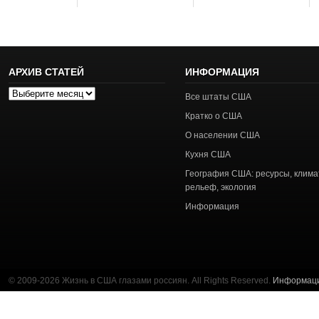
АРХИВ СТАТЕЙ
ИНФОРМАЦИЯ
Архив
Все штаты США
статей
Кратко о США
О населении США
Кухня США
География США: ресурсы, клима
рельеф, экология
Информация
© 2009-2026 Жизнь в США глазами россиян. All Rights Reserved.
Информац