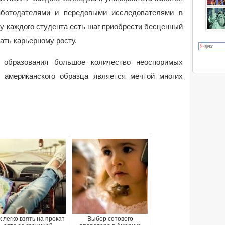
аботодателями и передовыми исследователями в
 у каждого студента есть шаг приобрести бесценный
ать карьерному росту.
о образования большое количество неоспоримых
 американского образца является мечтой многих
к легко взять на прокат
Выбор сотового