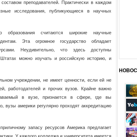
составом преподавателей. Практически в каждом
иозные исследования, публикующиеся в научных
го образования считаются широкие научные
удентам. Эта огромное государство обладает
урсами. Неудивительно, что здесь доступны
 Штатах можно изучать и российскую историю, и
НОВОС
льном учреждении, не имеет ценности, если ей не
ей, работодателей и прочих вузов. Крайне важно
даваемый в вузе, признается в сфере, где вы
го, вузы америки регулярно проходят аккредитацию
 приличному запасу ресурсов Америка предлагает
ктики. У каждого колледжа и университета имеется