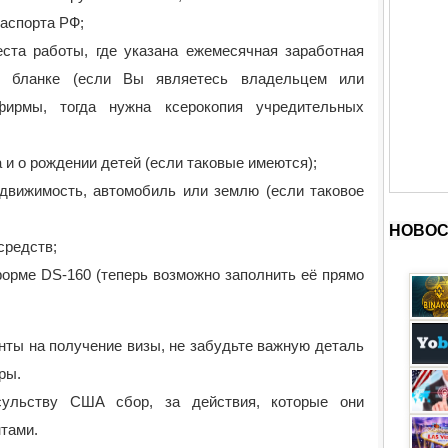
аспорта РФ;
ста работы, где указана ежемесячная заработная
м бланке (если Вы являетесь владельцем или
ирмы, тогда нужна ксерокопия учредительных
 и о рождении детей (если таковые имеются);
едвижимость, автомобиль или землю (если таковое
НОВОС
средств;
форме DS-160 (теперь возможно заполнить её прямо
нты на получение визы, не забудьте важную деталь
ры.
сульству США сбор, за действия, которые они
тами.