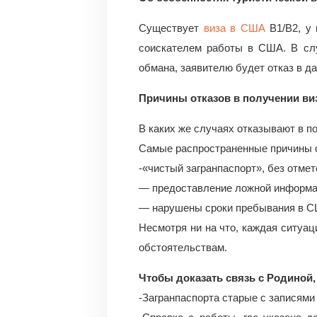
Существует
виза в США
B1/В2, у 
соискателем работы в США. В с
обмана, заявителю будет отказ в д
Причины отказов в получении в
В каких же случаях отказывают в п
Самые распространенные причины о
-«чистый загранпаспорт», без отме
— предоставление ложной информац
— нарушены сроки пребывания в СШ
Несмотря ни на что, каждая ситуа
обстоятельствам.
Чтобы доказать связь с Родиной,
-Загранпаспорта старые с записями 