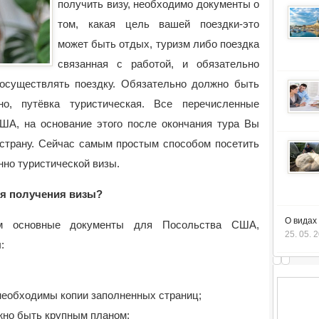
получить визу, необходимо документы о
том, какая цель вашей поездки-это
может быть отдых, туризм либо поездка
связанная с работой, и обязательно
осуществлять поездку. Обязательно должно быть
о, путёвка туристическая. Все перечисленные
А, на основание этого после окончания тура Вы
 страну. Сейчас самым простым способом посетить
нно туристической визы.
я получения визы?
О видах
 основные документы для Посольства США,
25. 05. 
:
 необходимы копии заполненных страниц;
лжно быть крупным планом;