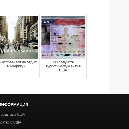
к отправится на отдых
Как получить
в Америку?
туристическую визу в
США
ИНФОРМАЦИЯ
Все штаты США
Кратко о США