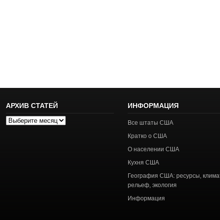
АРХИВ СТАТЕЙ
ИНФОРМАЦИЯ
Архив
Все штаты США
статей
Кратко о США
О населении США
Кухня США
География США: ресурсы, клима
рельеф, экология
Информация