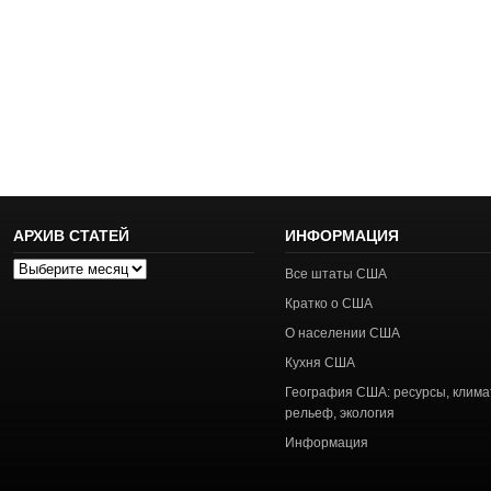
АРХИВ СТАТЕЙ
ИНФОРМАЦИЯ
Архив
Все штаты США
статей
Кратко о США
О населении США
Кухня США
География США: ресурсы, клима
рельеф, экология
Информация