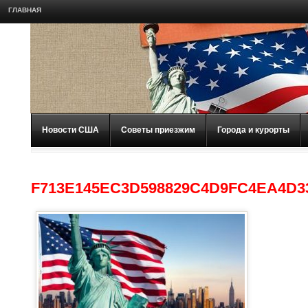
ГЛАВНАЯ
Новости США
Советы приезжим
Города и курорты
F713E145EC3D598829C4D9FC4EA4D3