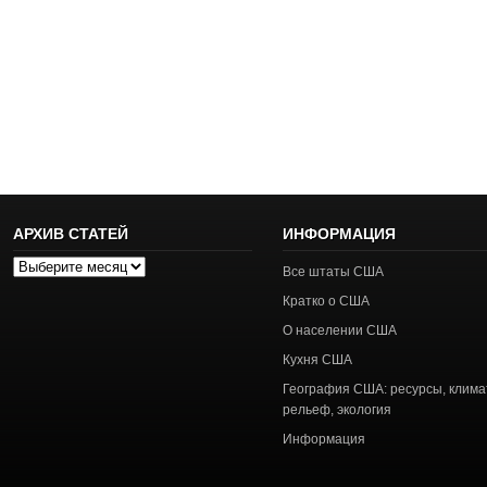
АРХИВ СТАТЕЙ
ИНФОРМАЦИЯ
Архив
Все штаты США
статей
Кратко о США
О населении США
Кухня США
География США: ресурсы, клима
рельеф, экология
Информация