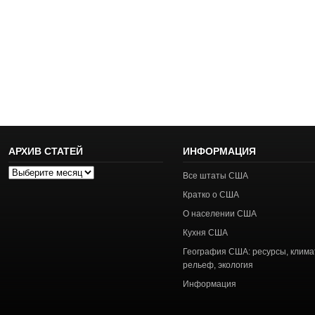
АРХИВ СТАТЕЙ
ИНФОРМАЦИЯ
Архив
Все штаты США
статей
Кратко о США
О населении США
Кухня США
География США: ресурсы, клима
рельеф, экология
Информация