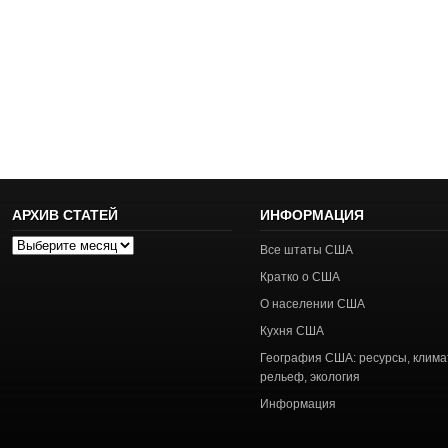
АРХИВ СТАТЕЙ
ИНФОРМАЦИЯ
Архив
Все штаты США
статей
Кратко о США
О населении США
Кухня США
География США: ресурсы, клима
рельеф, экология
Информация