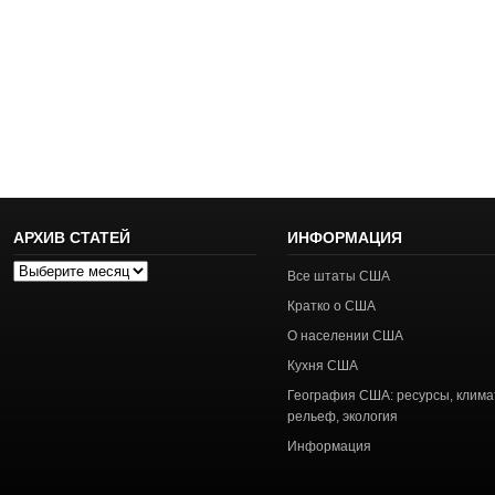
АРХИВ СТАТЕЙ
ИНФОРМАЦИЯ
Архив
Все штаты США
статей
Кратко о США
О населении США
Кухня США
География США: ресурсы, клима
рельеф, экология
Информация