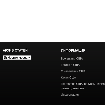
АРХИВ СТАТЕЙ
ИНФОРМАЦИЯ
Архив
Все штаты США
статей
Кратко о США
О населении США
Кухня США
География США: ресурсы, клима
рельеф, экология
Информация