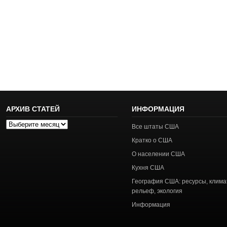
АРХИВ СТАТЕЙ
ИНФОРМАЦИЯ
Архив
Все штаты США
статей
Кратко о США
О населении США
Кухня США
География США: ресурсы, клима
рельеф, экология
Информация