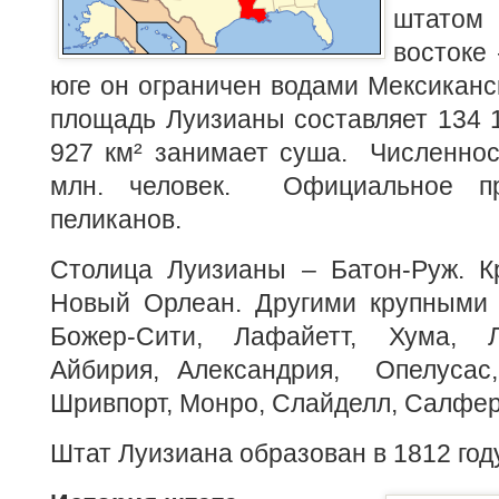
штато
востоке
юге он ограничен водами Мексиканс
площадь Луизианы составляет 134 1
927 км² занимает суша. Численнос
млн. человек. Официальное 
пеликанов.
Столица Луизианы – Батон-Руж. К
Новый Орлеан. Другими крупными 
Божер-Сити, Лафайетт, Хума, Л
Айбирия, Александрия, Опелусас
Шривпорт, Монро, Слайделл, Салфер
Штат Луизиана образован в 1812 году