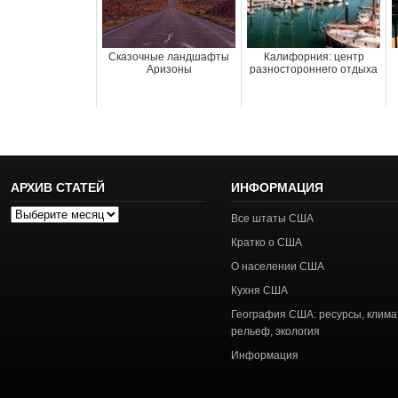
Сказочные ландшафты
Калифорния: центр
Аризоны
разностороннего отдыха
АРХИВ СТАТЕЙ
ИНФОРМАЦИЯ
Архив
Все штаты США
статей
Кратко о США
О населении США
Кухня США
География США: ресурсы, клима
рельеф, экология
Информация