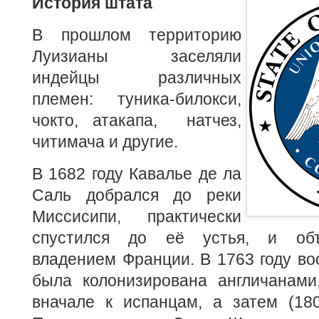
История штата
В прошлом территорию
Луизианы заселяли
индейцы различных
племен: туника-билокси,
чокто, атакапа, натчез,
читимача и другие.
В 1682 году Кавалье де ла
Саль добрался до реки
Миссисипи, практически
спустился до её устья, и объ
владением Франции. В 1763 году во
была колонизирована англичанами
вначале к испанцам, а затем (180