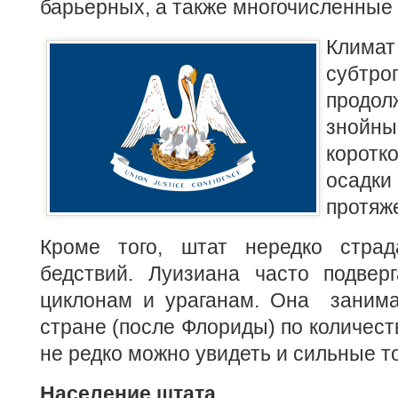
барьерных, а также многочисленные
Климат
субт
продол
знойны
коротк
осадк
протяже
Кроме того, штат нередко страд
бедствий. Луизиана часто подверг
циклонам и ураганам. Она занима
стране (после Флориды) по количеств
не редко можно увидеть и сильные т
Население штата