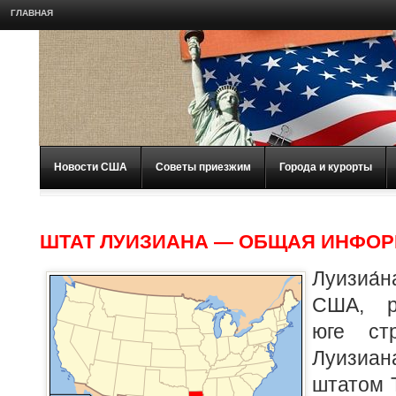
ГЛАВНАЯ
Новости США
Советы приезжим
Города и курорты
ШТАТ ЛУИЗИАНА — ОБЩАЯ ИНФО
Луизиа
США, р
юге ст
Луизиа
штатом Т