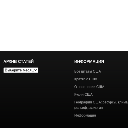
АРХИВ СТАТЕЙ
ИНФОРМАЦИЯ
Архив
Все штаты США
статей
Кратко о США
О населении США
Кухня США
География США: ресурсы, клима
рельеф, экология
Информация