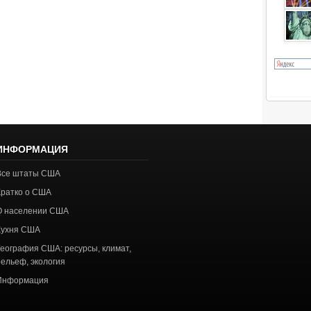
ИНФОРМАЦИЯ
Все штаты США
Кратко о США
О населении США
Кухня США
География США: ресурсы, климат,
рельеф, экология
Информация