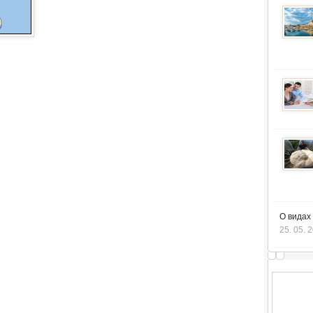
О видах
25. 05. 