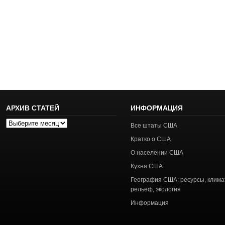
АРХИВ СТАТЕЙ
ИНФОРМАЦИЯ
Архив
Все штаты США
статей
Кратко о США
О населении США
Кухня США
География США: ресурсы, клима
рельеф, экология
Информация