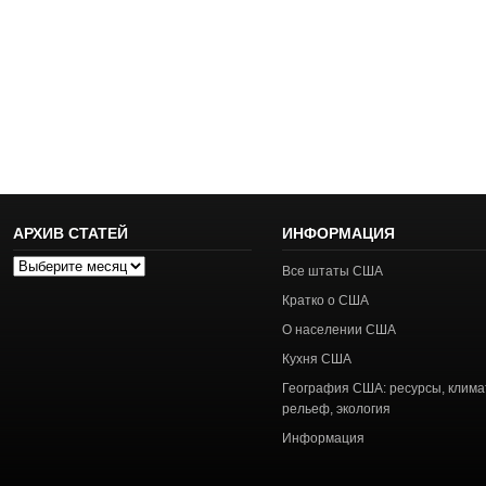
АРХИВ СТАТЕЙ
ИНФОРМАЦИЯ
Архив
Все штаты США
статей
Кратко о США
О населении США
Кухня США
География США: ресурсы, клима
рельеф, экология
Информация