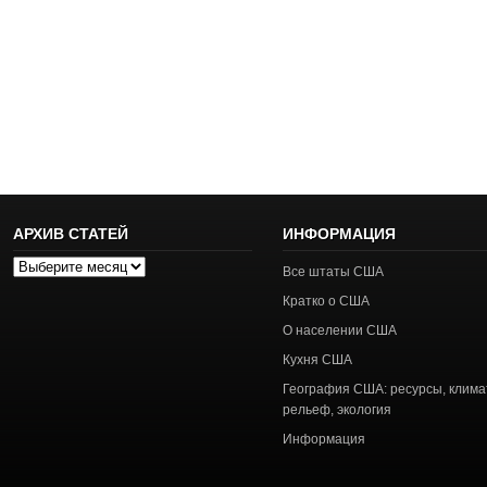
АРХИВ СТАТЕЙ
ИНФОРМАЦИЯ
Архив
Все штаты США
статей
Кратко о США
О населении США
Кухня США
География США: ресурсы, клима
рельеф, экология
Информация