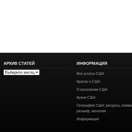
АРХИВ СТАТЕЙ
ИНФОРМАЦИЯ
Архив
Все штаты США
статей
Кратко о США
О населении США
Кухня США
География США: ресурсы, клима
рельеф, экология
Информация