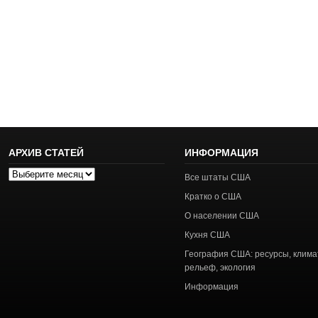
АРХИВ СТАТЕЙ
ИНФОРМАЦИЯ
Архив
Все штаты США
статей
Кратко о США
О населении США
Кухня США
География США: ресурсы, клима
рельеф, экология
Информация