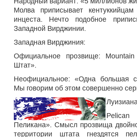
Народный вариант: «5 миллионов жи
Молва приписывает кентуккийцам
инцеста. Нечто подобное припи
Западной Вирджинии.
Западная Вирджиния:
Официальное прозвище: Mountain
Штат».
Неофициальное: «Одна большая с
Мы говорим об этом совершенно сер
Луизиана
Pelica
Пеликана». Смысл прозвища двойно
территории штата гнездятся пел