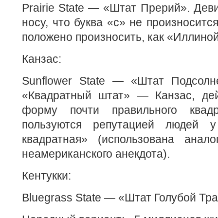
Prairie State — «Штат Прерий». Дев
носу, что буква «c» не произноситс
положено произносить, как «Иллиной
Канзас:
Sunflower State — «Штат Подсолне
«Квадратный штат» — Канзас, дей
форму почти правильного квад
пользуются репутацией людей у
квадратная» (использована анало
неамериканского анекдота).
Кентукки:
Bluegrass State — «Штат Голубой Тр