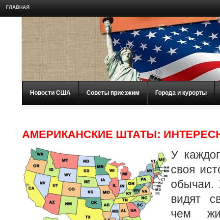
ГЛАВНАЯ
Новости США
Советы приезжим
Города и курорты
АМЕРИКАНСКИЕ ШТАТЫ: ИНТЕРЕС
У каждо
своя ист
обычаи.
видят с
чем жи