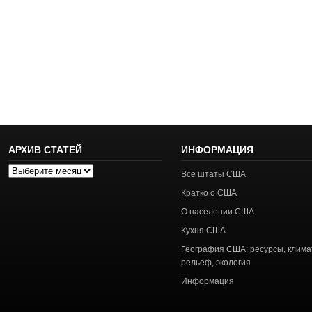
АРХИВ СТАТЕЙ
ИНФОРМАЦИЯ
Архив
Все штаты США
статей
Кратко о США
О населении США
Кухня США
География США: ресурсы, клима
рельеф, экология
Информация