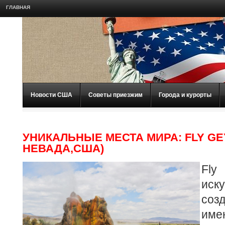
ГЛАВНАЯ
Новости США
Советы приезжим
Города и курорты
УНИКАЛЬНЫЕ МЕСТА МИРА: FLY GE
НЕВАДА,США)
Fl
иск
соз
име