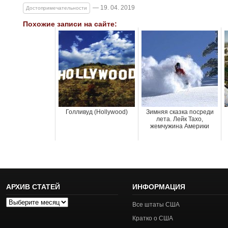
— 19. 04. 2019
Достопримечательности
Похожие записи на сайте:
Голливуд (Hollywood)
Зимняя сказка посреди
лета. Лейк Тахо,
жемчужина Америки
АРХИВ СТАТЕЙ
ИНФОРМАЦИЯ
Архив
Все штаты США
статей
Кратко о США