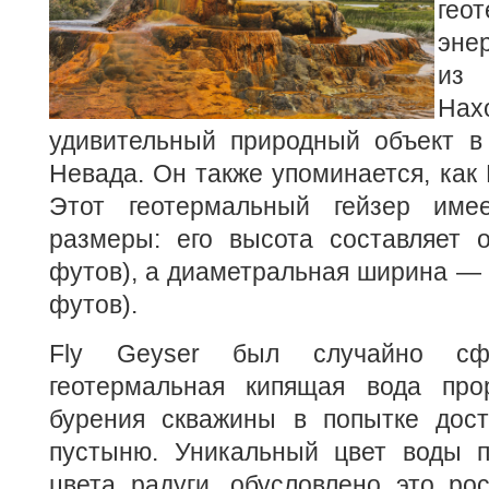
гео
эне
из
На
удивительный природный объект в 
Невада. Он также упоминается, как 
Этот геотермальный гейзер имее
размеры: его высота составляет о
футов), а диаметральная ширина — о
футов).
Fly Geyser был случайно сфо
геотермальная кипящая вода про
бурения скважины в попытке дос
пустыню. Уникальный цвет воды п
цвета радуги, обусловлено это ро