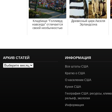
Кладбище "Голливуд
Древесный цирк Акселя
навсегда" отличается
Эрландсона
своей необычностью
АРХИВ СТАТЕЙ
ИНФОРМАЦИЯ
Архив
Все штаты США
статей
Кратко о США
О населении США
Кухня США
География США: ресурсы, клима
рельеф, экология
Информация