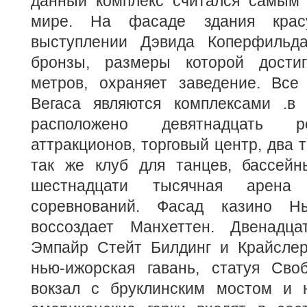
данный комплекс считался самым
мире. На фасаде здания крас
выступлении Дэвида Коперфильда
бронзы, размеры которой достиг
метров, охраняет заведение. Все 
Вегаса являются комплексами .в
расположено девятнадцать р
аттракционов, торговый центр, два 
так же клуб для танцев, бассей
шестнадцати тысячная арена
соревнований. Фасад казино Н
воссоздает Манхеттен. Двенадца
Эмпайр Стейт Билдинг и Крайслер-
нью-ижорская гавань, статуя Сво
вокзал с бруклинским мостом и 