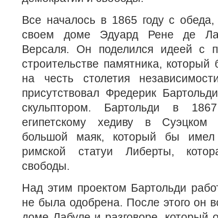
Все началось в 1865 году с обеда,
своем доме Эдуард Рене де Ла
Версаля. Он поделился идеей с 
строительстве памятника, который
на честь столетия независимост
присутствовал Фредерик Бартольд
скульптором. Бартольди в 186
египетскому хедиву в Суэцком 
большой маяк, который бы имел 
римской статуи Либерты, кото
свободы.
Над этим проектом Бартольди работ
не была одобрена. После этого он в
доме Лабуле и разговоре, который о