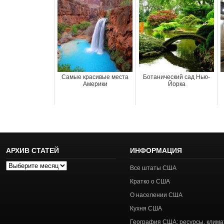
Самые красивые места
Ботанический сад Нью-
Америки
Йорка
АРХИВ СТАТЕЙ
ИНФОРМАЦИЯ
Архив
Все штаты США
статей
Кратко о США
О населении США
Кухня США
География США: ресурсы, клима