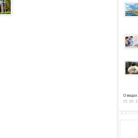
О видах
25. 05. 