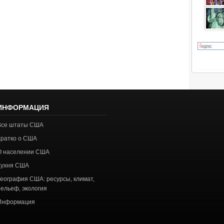
ИНФОРМАЦИЯ
Все штаты США
Кратко о США
О населении США
Кухня США
География США: ресурсы, климат,
рельеф, экология
Информация