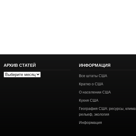
АРХИВ СТАТЕЙ
ИНФОРМАЦИЯ
Архив
Все штаты США
статей
Кратко о США
О населении США
Кухня США
География США: ресурсы, клима
рельеф, экология
Информация