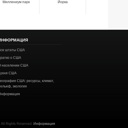
Миллениум парк
Йорка
ИНФОРМАЦИЯ
Все штаты США
Кратко о США
О населении США
Кухня США
География США: ресурсы, климат,
рельеф, экология
Информация
All Rights Reserved.
Информация