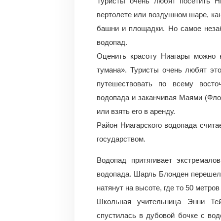
Туристы очень любят посетить Н
вертолете или воздушном шаре, кан
башни и площадки. Но самое нез
водопад.
Оценить красоту Ниагары можно н
тумана». Туристы очень любят эт
путешествовать по всему восто
водопада и заканчивая Маями (Фло
или взять его в аренду.
Район Ниагарского водопада счита
государством.
Водопад притягивает экстремало
водопада. Шарль Блонден перешел с
натянут на высоте, где то 50 метро
Школьная учительница Энни Тей
спустилась в дубовой бочке с вод