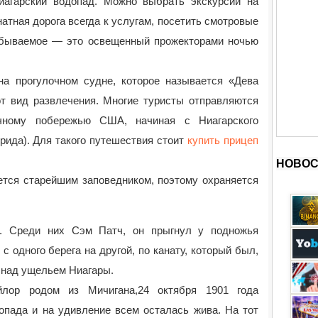
иагарский водопад. Можно выбрать экскурсии на
атная дорога всегда к услугам, посетить смотровые
абываемое — это освещенный прожекторами ночью
а прогулочном судне, которое называется «Дева
от вид развлечения. Многие туристы отправляются
чному побережью США, начиная с Ниагарского
рида). Для такого путешествия стоит
купить прицеп
НОВОС
ется старейшим заповедником, поэтому охраняется
в. Среди них Сэм Патч, он прыгнул у подножья
 одного берега на другой, по канату, который был,
в над ущельем Ниагары.
лор родом из Мичигана,24 октября 1901 года
опада и на удивление всем осталась жива. На тот