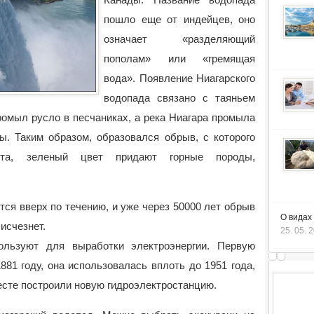
пошло еще от индейцев, оно
означает «разделяющий
пополам» или «гремящая
вода».
Появление Ниагарского
водопада связано с таяньем
ромыл русло в песчаниках, а река Ниагара промыла
ы. Таким образом, образовался обрыв, с которого
ета, зеленый цвет придают горные породы,
ся вверх по течению, и уже через 50000 лет обрыв
О видах
исчезнет.
25. 05. 
ользуют для выработки электроэнергии. Первую
81 году, она использовалась вплоть до 1951 года,
есте построили новую гидроэлектростанцию.