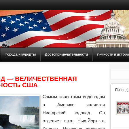
Города и курорты
Достопримечательности
Личности и истори
АД — ВЕЛИЧЕСТВЕННАЯ
НОСТЬ США
Последн
Самым известным водопадом
в Америке является
Ниагарский водопад. Он
отделяет штат Нью-Йорк от
Канады. Название водопада