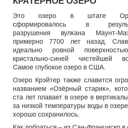
КРАТЕРНОЕ ОЗЕРО
Это озеро в штате Оре
сформировалось в результ
разрушения вулкана Маунт-Ма
примерно 7700 лет назад. Слав
идеально ровной поверхност
кристально-синей чистейшей во
Самое глубокое озеро в США.
Озеро Крэйтер также славится огр
названием «Озёрный старик», кото
ста лет плавает в озере в вертикал
за низкой температуры воды в озере
хорошо сохранилось.
Как добраться – из Сан-Франциско в