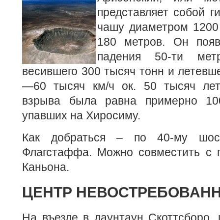
представляет собой г
чашу диаметром 1200
180 метров. Он появ
падения 50-ти метр
весившего 300 тысяч тонн и летевше
—60 тысяч км/ч ок. 50 тысяч ле
взрыва была равна примерно 10
упавших на Хиросиму.
Как добраться – по 40-му шос
Флагстаффа. Можно совместить с 
Каньона.
ЦЕНТР НЕВОСТРЕБОВАН
На въезде в даунтаун Скоттсборо, 