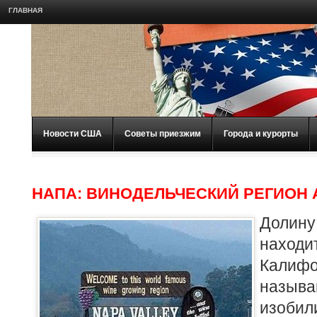
ГЛАВНАЯ
Новости США
Советы приезжим
Города и курорты
НАПА: ВИНОДЕЛЬЧЕСКИЙ РЕГИОН
Долин
нахо
Кали
назы
изоб