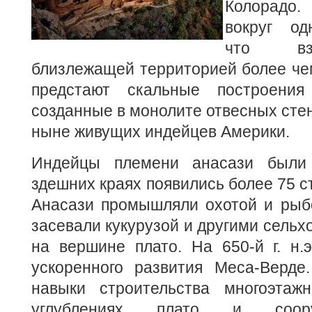
Колорадо.
вокруг од
что вз
близлежащей территорией более че
предстают скальные построения
созданные в монолите отвесных стен
ныне живущих индейцев Америки.
Индейцы племени анасази были
здешних краях появились более 75 с
Анасази промышляли охотой и рыбо
засевали кукурузой и другими сельх
на вершине плато. На 650-й г. н.
ускоренного развития Меса-Верде.
навыки строительства многоэтаж
углублениях плато и соор