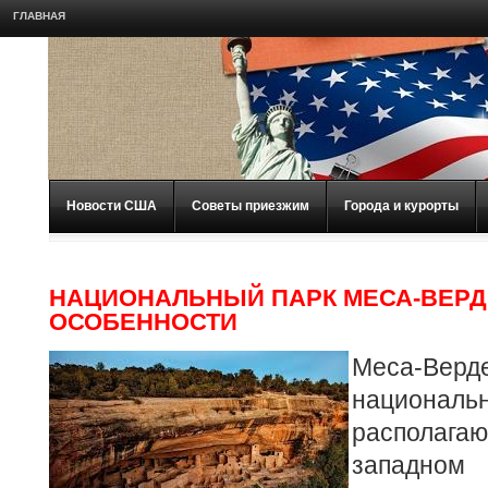
ГЛАВНАЯ
Новости США
Советы приезжим
Города и курорты
НАЦИОНАЛЬНЫЙ ПАРК МЕСА-ВЕРД
ОСОБЕННОСТИ
Меса-Вер
национал
располаг
западно