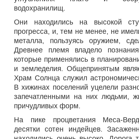
водохранилищ.
Они находились на высокой ступ
прогресса, и, тем не менее, не имел
металла, пользуясь оружием, сд
Древнее племя владело познания
которые применялись в планирован
и земледелия. Общепринятым являе
Храм Солнца служил астрономическ
В хижинах поселений уцелели разн
запечатленными на них людьми, ж
причудливых форм.
На пике процветания Меса-Вер
десятки сотен индейцев. Засажен
находились очень высоко. Дорога 