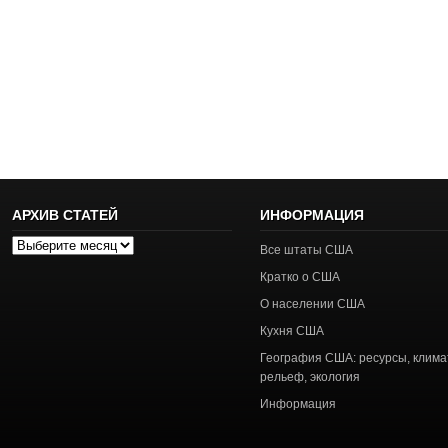
АРХИВ СТАТЕЙ
ИНФОРМАЦИЯ
Архив
Все штаты США
статей
Кратко о США
О населении США
Кухня США
География США: ресурсы, клима
рельеф, экология
Информация