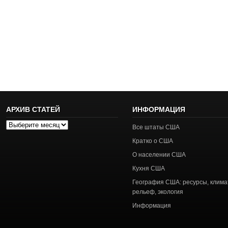
АРХИВ СТАТЕЙ
ИНФОРМАЦИЯ
Архив
Все штаты США
статей
Кратко о США
О населении США
Кухня США
География США: ресурсы, клима
рельеф, экология
Информация