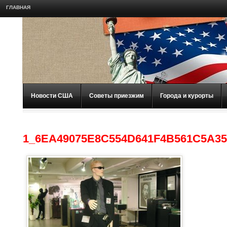
ГЛАВНАЯ
Новости США
Советы приезжим
Города и курорты
1_6EA49075E8C554D641F4B561C5A3