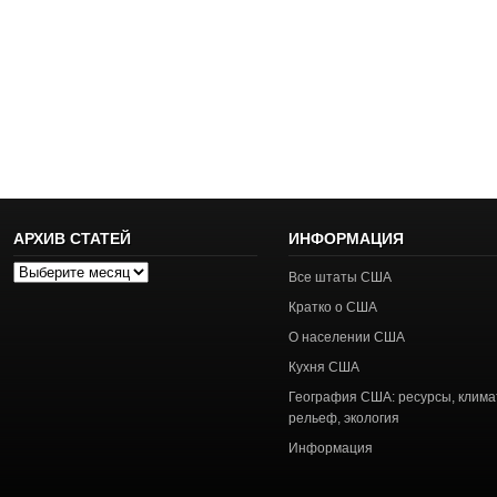
АРХИВ СТАТЕЙ
ИНФОРМАЦИЯ
Архив
Все штаты США
статей
Кратко о США
О населении США
Кухня США
География США: ресурсы, клима
рельеф, экология
Информация