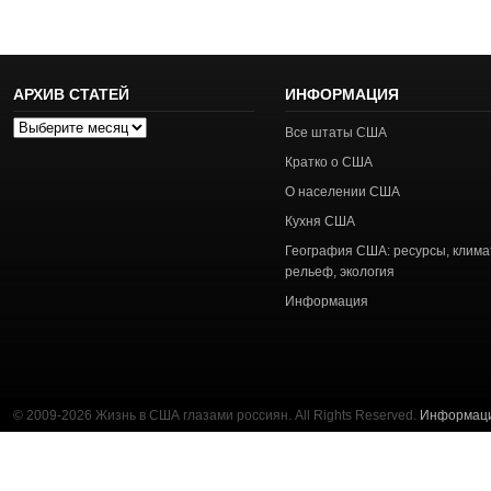
АРХИВ СТАТЕЙ
ИНФОРМАЦИЯ
Архив
Все штаты США
статей
Кратко о США
О населении США
Кухня США
География США: ресурсы, клима
рельеф, экология
Информация
© 2009-2026 Жизнь в США глазами россиян. All Rights Reserved.
Информац