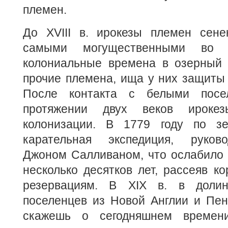
племен.
До XVIII в. ирокезы племен сен
самыми могущественными во 
колониальные времена в озерный 
прочие племена, ища у них защиты 
После контакта с белыми посе
протяжении двух веков ирокез
колонизации. В 1779 году по зе
карательная экспедиция, руков
Джоном Салливаном, что ослабило 
несколько десятков лет, рассеяв к
резервациям. В XIX в. в доли
поселенцев из Новой Англии и Пен
скажешь о сегодняшнем време