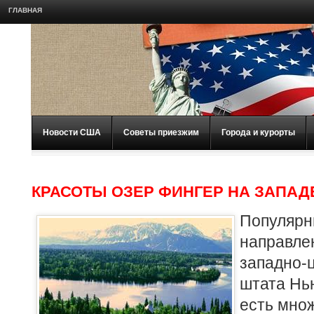
ГЛАВНАЯ
Новости США
Советы приезжим
Города и курорты
КРАСОТЫ ОЗЕР ФИНГЕР НА ЗАПАД
Популяр
направ
западно-
штата Нь
есть мно