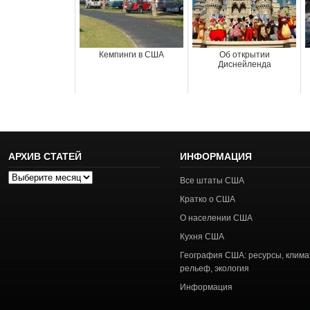
Кемпинги в США
Об открытии
Диснейленда
АРХИВ СТАТЕЙ
ИНФОРМАЦИЯ
Архив
Все штаты США
статей
Кратко о США
О населении США
Кухня США
География США: ресурсы, клима
рельеф, экология
Информация