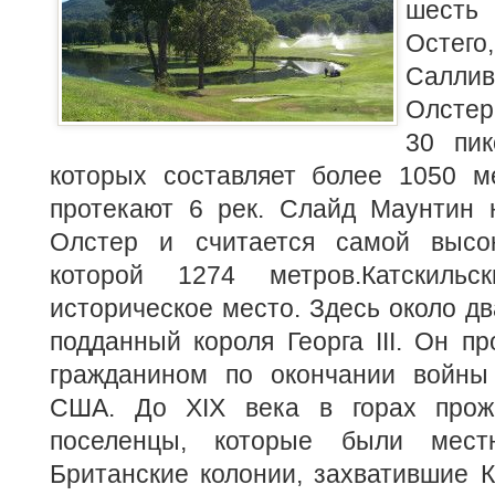
шесть 
Осте
Саллив
Олстер
30 пик
которых составляет более 1050 м
протекают 6 рек. Слайд Маунтин н
Олстер и считается самой высок
которой 1274 метров.
Катскиль
историческое место. Здесь около дв
подданный короля Георга III. Он п
гражданином по окончании войны
США. До XIX века в горах прожи
поселенцы, которые были мест
Британские колонии, захватившие К