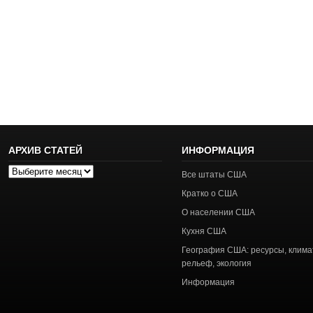
АРХИВ СТАТЕЙ
ИНФОРМАЦИЯ
Архив
Все штаты США
статей
Кратко о США
О населении США
Кухня США
География США: ресурсы, клима
рельеф, экология
Информация