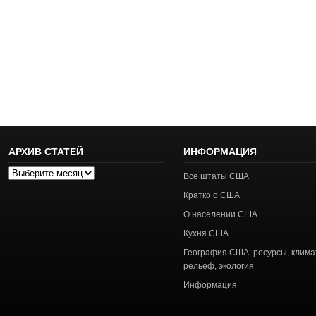
АРХИВ СТАТЕЙ
ИНФОРМАЦИЯ
Архив
Все штаты США
статей
Кратко о США
О населении США
Кухня США
География США: ресурсы, клима
рельеф, экология
Информация