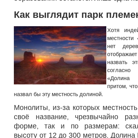
Как выглядит парк племе
Хотя инде
местности 
нет дере
отображае
назвать э
согласно 
«Долина 
притом, чт
назвал бы эту местность долиной.
Монолиты, из-за которых местност
своё название, чрезвычайно раз
форме, так и по размерам: ска
высоту от 12 до 300 метров. Долина