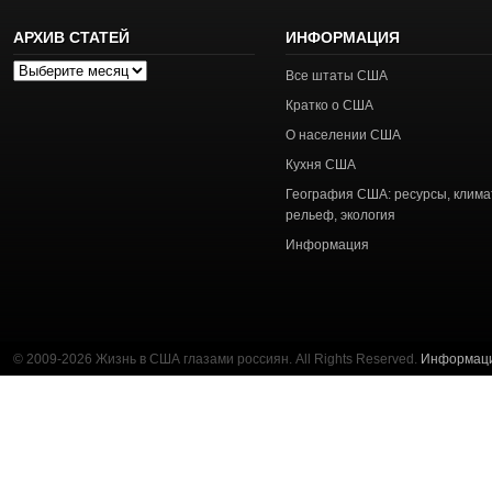
АРХИВ СТАТЕЙ
ИНФОРМАЦИЯ
Архив
Все штаты США
статей
Кратко о США
О населении США
Кухня США
География США: ресурсы, клима
рельеф, экология
Информация
© 2009-2026 Жизнь в США глазами россиян. All Rights Reserved.
Информац