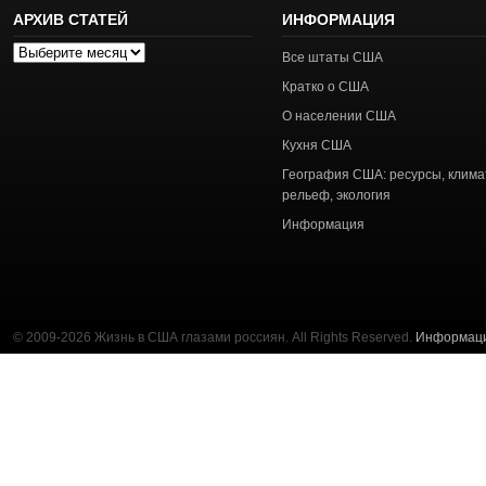
АРХИВ СТАТЕЙ
ИНФОРМАЦИЯ
Архив
Все штаты США
статей
Кратко о США
О населении США
Кухня США
География США: ресурсы, клима
рельеф, экология
Информация
© 2009-2026 Жизнь в США глазами россиян. All Rights Reserved.
Информац