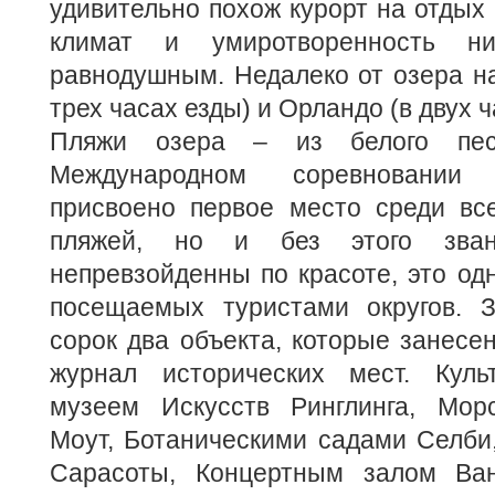
удивительно похож курорт на отдых 
климат и умиротворенность ни
равнодушным. Недалеко от озера н
трех часах езды) и Орландо (в двух ч
Пляжи озера – из белого пе
Международном соревновании
присвоено первое место среди вс
пляжей, но и без этого зва
непревзойденны по красоте, это од
посещаемых туристами округов. 
сорок два объекта, которые занес
журнал исторических мест. Куль
музеем Искусств Ринглинга, Мор
Моут, Ботаническими садами Селби
Сарасоты, Концертным залом Ван