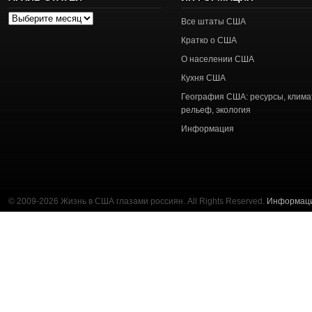
Архив
Все штаты США
статей
Кратко о США
О населении США
Кухня США
География США: ресурсы, клима
рельеф, экология
Информация
© 2009-2026 Жизнь в США глазами россиян. All Rights Reserved.
Информац