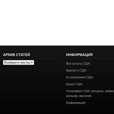
АРХИВ СТАТЕЙ
ИНФОРМАЦИЯ
Архив
Все штаты США
статей
Кратко о США
О населении США
Кухня США
География США: ресурсы, клима
рельеф, экология
Информация