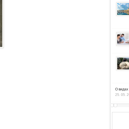
О видах
25. 05. 