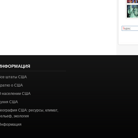
ИНФОРМАЦИЯ
Все штаты США
Кратко о США
О населении США
Кухня США
География США: ресурсы, климат,
рельеф, экология
Информация