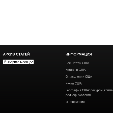
АРХИВ СТАТЕЙ
ИНФОРМАЦИЯ
Архив
Все штаты США
статей
Кратко о США
О населении США
Кухня США
География США: ресурсы, клима
рельеф, экология
Информация