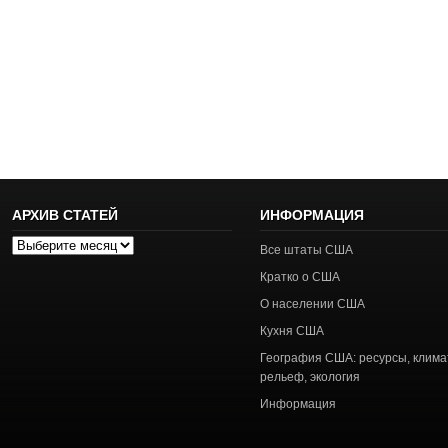
АРХИВ СТАТЕЙ
ИНФОРМАЦИЯ
Архив
Все штаты США
статей
Кратко о США
О населении США
Кухня США
География США: ресурсы, клима
рельеф, экология
Информация