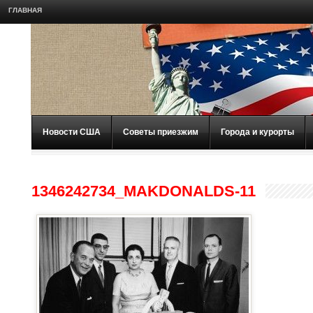
ГЛАВНАЯ
Новости США
Советы приезжим
Города и курорты
1346242734_MAKDONALDS-11