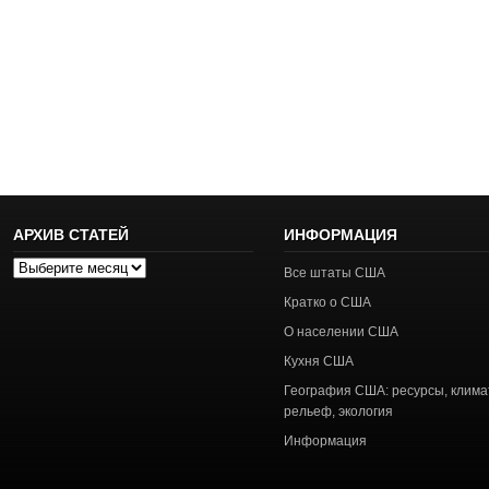
АРХИВ СТАТЕЙ
ИНФОРМАЦИЯ
Архив
Все штаты США
статей
Кратко о США
О населении США
Кухня США
География США: ресурсы, клима
рельеф, экология
Информация