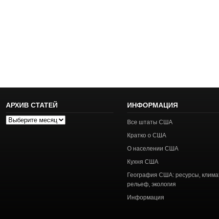
АРХИВ СТАТЕЙ
ИНФОРМАЦИЯ
Архив
Все штаты США
статей
Кратко о США
О населении США
Кухня США
География США: ресурсы, клима
рельеф, экология
Информация