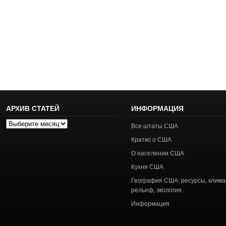
АРХИВ СТАТЕЙ
ИНФОРМАЦИЯ
Архив
Все штаты США
статей
Кратко о США
О населении США
Кухня США
География США: ресурсы, клима
рельеф, экология
Информация