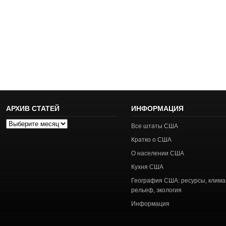
АРХИВ СТАТЕЙ
ИНФОРМАЦИЯ
Архив
Все штаты США
статей
Кратко о США
О населении США
Кухня США
География США: ресурсы, клима
рельеф, экология
Информация