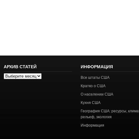
АРХИВ СТАТЕЙ
ИНФОРМАЦИЯ
Архив
Все штаты США
статей
Кратко о США
О населении США
Кухня США
География США: ресурсы, клима
рельеф, экология
Информация